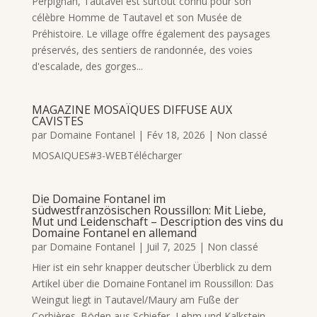
Perpignan, Tautavel est surtout connu pour son
célèbre Homme de Tautavel et son Musée de
Préhistoire. Le village offre également des paysages
préservés, des sentiers de randonnée, des voies
d'escalade, des gorges...
MAGAZINE MOSAÏQUES DIFFUSE AUX
CAVISTES
par
Domaine Fontanel
|
Fév 18, 2026
|
Non classé
MOSAIQUES#3-WEBTélécharger
Die Domaine Fontanel im
südwestfranzösischen Roussillon: Mit Liebe,
Mut und Leidenschaft – Description des vins du
Domaine Fontanel en allemand
par
Domaine Fontanel
|
Juil 7, 2025
|
Non classé
Hier ist ein sehr knapper deutscher Überblick zu dem
Artikel über die Domaine Fontanel im Roussillon: Das
Weingut liegt in Tautavel/Maury am Fuße der
Corbières. Böden aus Schiefer, Lehm und Kalkstein,